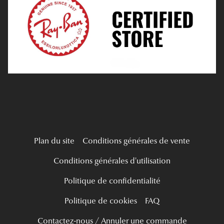
Tous nos a
Verres Progressifs
Mes Premières Lunettes
Live Grand Regard
Plan du site
Conditions générales de vente
Conditions générales d'utilisation
Politique de confidentialité
Politique de cookies
FAQ
Contactez-nous / Annuler une commande