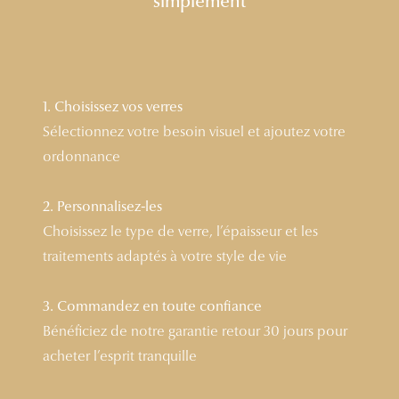
simplement
Lunettes 
Voir toute
Nos conse
1. Choisissez vos verres
Sélectionnez votre besoin visuel et ajoutez votre
Verres Tra
ordonnance
Comprend
2. Personnalisez-les
Comment c
Choisissez le type de verre, l’épaisseur et les
Quiz lunett
traitements adaptés à votre style de vie
Voir tous 
3. Commandez en toute confiance
Nos acce
Bénéficiez de notre garantie retour 30 jours pour
acheter l’esprit tranquille
Accessoire
Accessoire