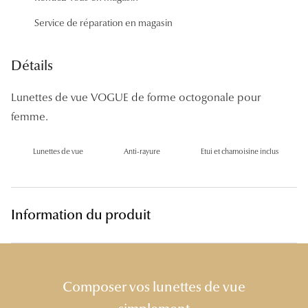
Panthos
Service de réparation en magasin
Pilotes
Détails
Marques
Lunettes de vue VOGUE de forme octogonale pour
Lunettes 
femme.
Lunettes 
Lunettes de vue
Anti-rayure
Etui et chamoisine inclus
Lunettes 
Lunettes 
Lunettes d
Information du produit
Lunettes d
Lunettes 
Composer vos lunettes de vue
Lunettes 