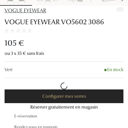
Lunettes
VOGUE EYEWEAR
Lunettes d
VOGUE EYEWEAR VO5602 3086
Lunettes 
Lunettes f
105 €
Lunettes d
ou 3 x 35 € sans frais
Lunettes 
Vert
En stock
Formes
Rondes
Configurer mes verres
Rectangle
Réserver gratuitement en magasin
Hexagona
E-réservation
Carrées
Rendez-vous en magasin