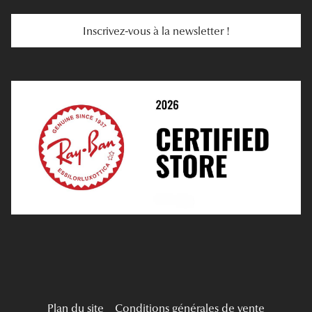
Services Web
Entretenir Ses Lentilles
Inscrivez-vous à la newsletter !
E-Réservation
Prescription De Lentilles
Prendre Rendez-Vous En Ligne
Choisir Ses Lentilles
Médiation
Verres Unifocaux
Verres Progressifs
Mes Premières Lunettes
Live Grand Regard
Plan du site
Conditions générales de vente