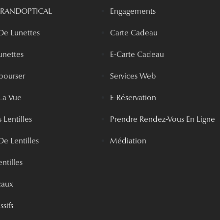
 GRANDOPTICAL
Engagements
 De Lunettes
Carte Cadeau
unettes
E-Carte Cadeau
bourser
Services Web
La Vue
E-Réservation
 Lentilles
Prendre Rendez-Vous En Ligne
De Lentilles
Médiation
ntilles
caux
ssifs