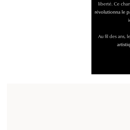
liberté. Ce cha
révolutionna le p
Au fil des ans, 
artist