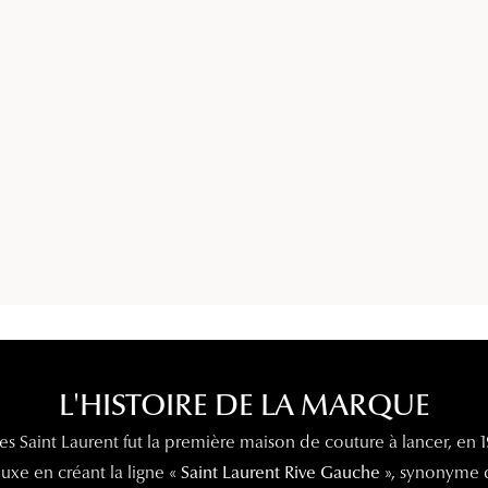
Lunettes de vue Gucci
Lunettes de vue Chloé
Voir toutes les marques
L'HISTOIRE DE LA MARQUE
es Saint Laurent fut la première maison de couture à lancer, en 
luxe en créant la ligne
« Saint Laurent Rive Gauche »,
synonyme d