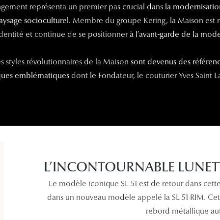
ngement représenta un premier pas crucial dans
la modernisatio
aysage socioculturel.
Membre du groupe Kering, la Maison est re
identité et continue de se positionner
à l’avant-garde de la mode
les styles révolutionnaires de la Maison
sont devenus des référence
iques emblématiques
dont le Fondateur, le couturier Yves Saint L
L’INCONTOURNABLE LUNETTE
Le modèle iconique SL 51 est de retour dans cette 
dans un nouveau modèle appelé la SL 51 RIM. Cette
rebord métallique au