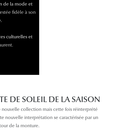
n de la mode et
stée fidèle à son
.
s culturelles et
aurent.
 DE SOLEIL DE LA SAISON
nouvelle collection mais cette fois réinterprété
 nouvelle interprétation se caractérisée par un
tour de la monture.