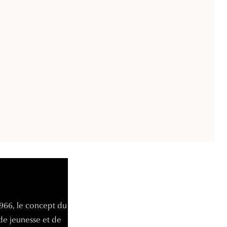
Accessoires audition
Tous nos accessoires
1966, le concept du
e jeunesse et de