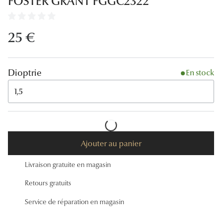
FOSTER GRANT FGGC2322
Lunettes
Lunettes d
25 €
Lunettes 
Lunettes f
Dioptrie
En stock
Lunettes d
1,5
Lunettes 
Formes
Ajouter au panier
Rondes
Livraison gratuite en magasin
Rectangle
Retours gratuits
Hexagona
Service de réparation en magasin
Carrées