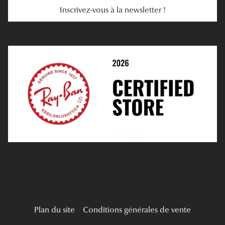
Inscrivez-vous à la newsletter !
E-Réservation
Prescription De Lentilles
Prendre Rendez-Vous En Ligne
Choisir Ses Lentilles
Médiation
Verres Unifocaux
Verres Progressifs
Mes Premières Lunettes
Live Grand Regard
Plan du site
Conditions générales de vente