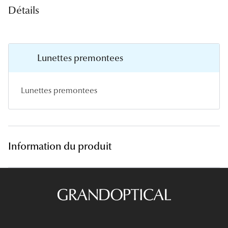
Panthos
Détails
Pilotes
Marques
Lunettes premontees
Lunettes 
Lunettes premontees
Lunettes 
Lunettes 
Lunettes 
Information du produit
Lunettes d
Lunettes d
Lunettes 
Lunettes 