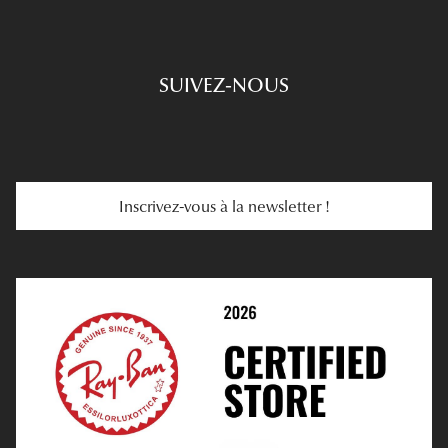
Prescription De Lunettes
Engagements
Choisir Ses Lunettes
SUIVEZ-NOUS
Carte Cadeau
Se Faire Rembourser
E-Carte Cadeau
Troubles De La Vue
Services Web
Entretenir Ses Lentilles
Inscrivez-vous à la newsletter !
E-Réservation
Prescription De Lentilles
Prendre Rendez-Vous En Ligne
Choisir Ses Lentilles
Médiation
Verres Unifocaux
Verres Progressifs
Mes Premières Lunettes
Live Grand Regard