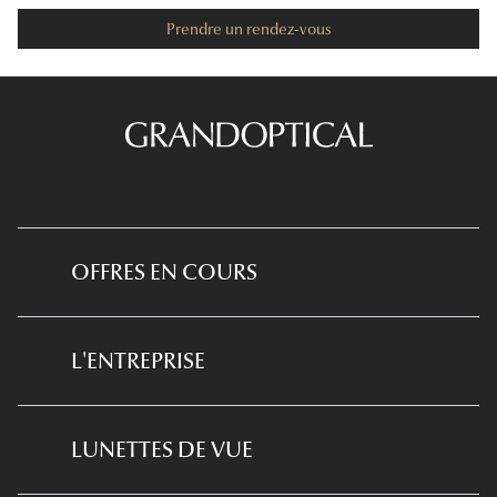
Fermé
Prendre un rendez-vous
09:00 - 18:00
09:00 - 18:00
09:00 - 18:00
09:00 - 18:00
OFFRES EN COURS
09:00 - 18:00
*Conditions des offres en cours
09:00 - 18:00
L'ENTREPRISE
*
Conditions des offres examen de la vue
Fermé
et équipement optique
Qui sommes-nous ?
LUNETTES DE VUE
*Conditions de l'offre ma box
Notre expertise santé visuelle