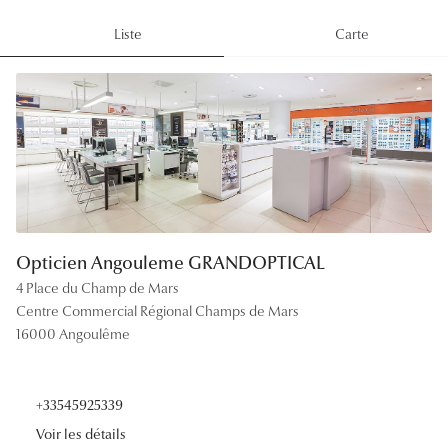
Lunettes
Liste
Carte
Lunettes d
Lunettes 
Lunettes f
Lunettes d
Lunettes 
Opticien Angouleme GRANDOPTICAL
Formes
4 Place du Champ de Mars
Rondes
Centre Commercial Régional Champs de Mars
16000 Angoulême
Rectangle
Hexagona
+33545925339
Carrées
Voir les détails