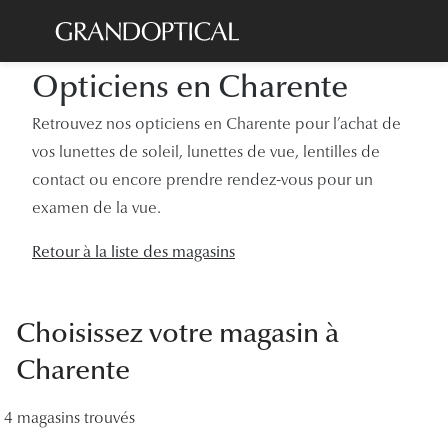
Passer
au
contenu
Opticiens en Charente
Lunettes de soleil
Toutes les
principal
Sélection -20%
Retrouvez nos opticiens en Charente pour l’achat de
À LA UN
vos lunettes de soleil, lunettes de vue, lentilles de
Sélection -30%
Offres : J
contact ou encore prendre rendez-vous pour un
Sélection -50%
examen de la vue.
Nos enga
Lunettes de vue
Innovatio
Retour à la liste des magasins
Sélection -20%
Examen de
Sélection -30%
Choisissez votre magasin à
Onesight :
Sélection -50%
Charente
Catégori
4 magasins trouvés
Lunettes 