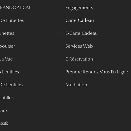
 GRANDOPTICAL
Engagements
 De Lunettes
Carte Cadeau
unettes
E-Carte Cadeau
bourser
Services Web
La Vue
E-Réservation
 Lentilles
Prendre Rendez-Vous En Ligne
De Lentilles
Médiation
ntilles
caux
ssifs