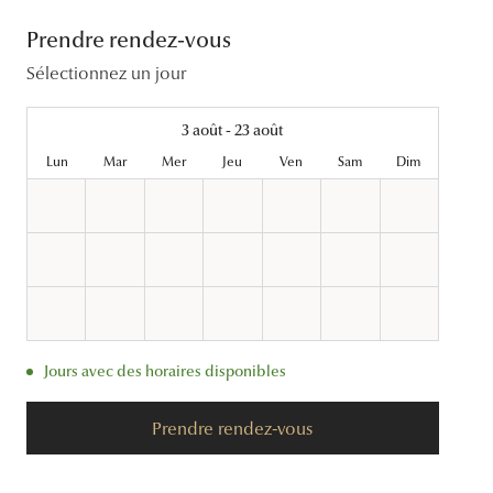
Lentilles sphériques
Prendre rendez-vous
Les troubles visuels
Carrées
Lunettes de vue femme
Lunettes de soleil femme
Lentilles toriques
Sélectionnez un jour
Découvrir tous nos conseils
Panthos
Lunettes de vue homme
Lunettes de soleil homme
Lentilles progressives
Pilotes
Lunettes de vue enfant
Lunettes de soleil enfant
3 août - 23 août
Lun
Mar
Mer
Jeu
Ven
Sam
Dim
Jours avec des horaires disponibles
Prendre rendez-vous