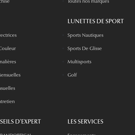
chisé
Toutes nos marques
LUNETTES DE SPORT
rectrices
Sports Nautiques
 Couleur
Sports De Glisse
rnalières
Multisports
Mensuelles
Golf
nsuelles
tretien
EILS D'EXPERT
LES SERVICES