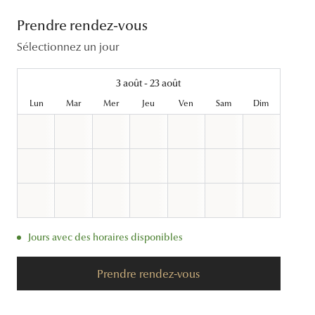
Lentilles sphériques
Prendre rendez-vous
Les troubles visuels
Carrées
Lunettes de vue femme
Lunettes de soleil femme
Lentilles toriques
Sélectionnez un jour
Découvrir tous nos conseils
Panthos
Lunettes de vue homme
Lunettes de soleil homme
Lentilles progressives
Pilotes
Lunettes de vue enfant
Lunettes de soleil enfant
3 août - 23 août
Lun
Mar
Mer
Jeu
Ven
Sam
Dim
Jours avec des horaires disponibles
Prendre rendez-vous