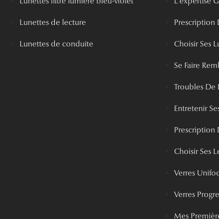
Lunettes filtre lumière bleu-violet
L'expertise
Lunettes de lecture
Prescription
Lunettes de conduite
Choisir Ses L
Se Faire Rem
Troubles De 
Entretenir Ses
Prescription 
Choisir Ses Le
Verres Unifo
Verres Progre
Mes Première