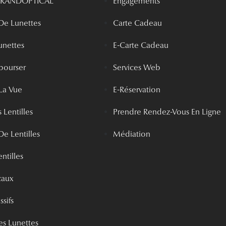
 GRANDOPTICAL
Engagements
 De Lunettes
Carte Cadeau
unettes
E-Carte Cadeau
bourser
Services Web
La Vue
E-Réservation
 Lentilles
Prendre Rendez-Vous En Ligne
De Lentilles
Médiation
ntilles
caux
ssifs
s Lunettes