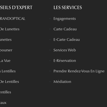
EILS D'EXPERT
LES SERVICES
 GRANDOPTICAL
Engagements
 De Lunettes
Carte Cadeau
unettes
E-Carte Cadeau
bourser
Services Web
La Vue
E-Réservation
 Lentilles
Prendre Rendez-Vous En Ligne
De Lentilles
Médiation
ntilles
caux