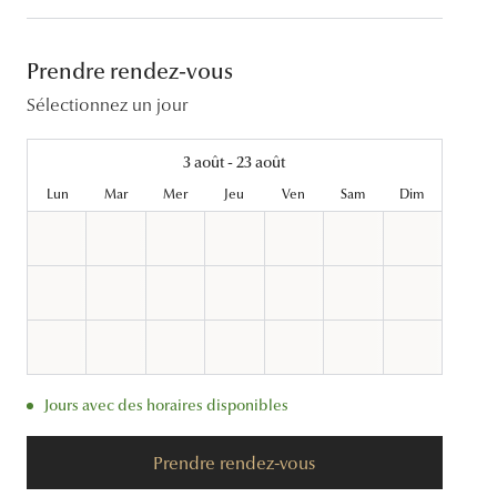
Lentilles sphériques
Les troubles visuels
Carrées
Lunettes de vue femme
Lunettes de soleil femme
Lentilles toriques
Prendre rendez-vous
Découvrir tous nos conseils
Panthos
Lunettes de vue homme
Lunettes de soleil homme
Lentilles progressives
Sélectionnez un jour
Pilotes
Lunettes de vue enfant
Lunettes de soleil enfant
3 août - 23 août
Lun
Mar
Mer
Jeu
Ven
Sam
Dim
Jours avec des horaires disponibles
Prendre rendez-vous