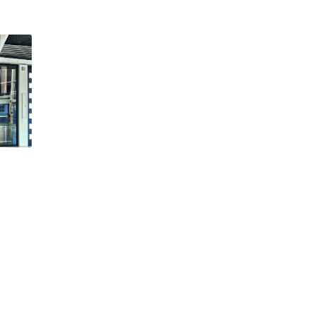
Lunettes de vue Gucci
Lunettes de vue Chloé
Voir toutes les marques