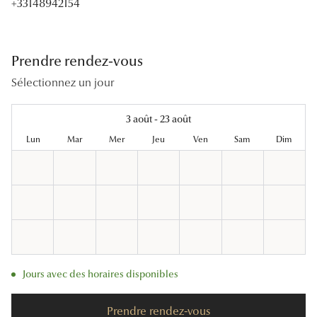
+33148942154
Lunettes
Lunettes d
Prendre rendez-vous
Lunettes 
Sélectionnez un jour
Lunettes f
3 août - 23 août
Lunettes d
Lun
Mar
Mer
Jeu
Ven
Sam
Dim
Lunettes 
Formes
Rondes
Rectangle
Hexagona
Jours avec des horaires disponibles
Carrées
Prendre rendez-vous