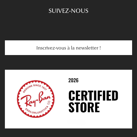
Choisir Ses Lunettes
SUIVEZ-NOUS
Carte Cadeau
Se Faire Rembourser
E-Carte Cadeau
Troubles De La Vue
Services Web
Entretenir Ses Lentilles
Inscrivez-vous à la newsletter !
E-Réservation
Prescription De Lentilles
Prendre Rendez-Vous En Ligne
Choisir Ses Lentilles
Médiation
Verres Unifocaux
Verres Progressifs
Mes Premières Lunettes
Live Grand Regard