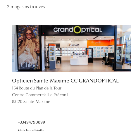
Lentilles sphériques
2 magasins trouvés
Les troubles visuels
Carrées
Lunettes de vue femme
Lunettes de soleil femme
Lentilles toriques
Découvrir tous nos conseils
Panthos
Lunettes de vue homme
Lunettes de soleil homme
Lentilles progressives
Pilotes
Lunettes de vue enfant
Lunettes de soleil enfant
Opticien Sainte-Maxime CC GRANDOPTICAL
164 Route du Plan de la Tour
Centre Commercial Le Préconil
83120 Sainte-Maxime
+33494790899
Voir les détails