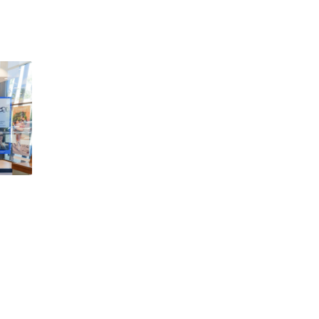
Lunettes de vue Gucci
Lunettes de vue Chloé
Voir toutes les marques