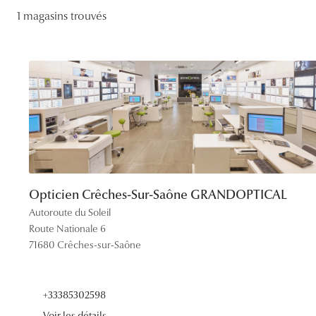
Lentilles sphériques
1 magasins trouvés
Les troubles visuels
Carrées
Lunettes de vue femme
Lunettes de soleil femme
Lentilles toriques
Découvrir tous nos conseils
Panthos
Lunettes de vue homme
Lunettes de soleil homme
Lentilles progressives
Pilotes
Lunettes de vue enfant
Lunettes de soleil enfant
Opticien Crêches-Sur-Saône GRANDOPTICAL
Autoroute du Soleil
Route Nationale 6
71680 Crêches-sur-Saône
+33385302598
Voir les détails