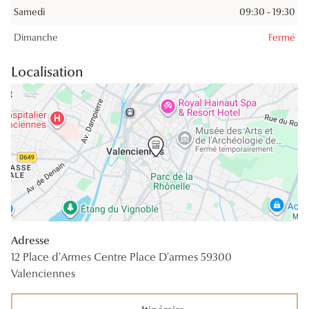
Samedi
09:30 - 19:30
Lunettes 
Dimanche
Fermé
Voir toute
Localisation
Nos conse
Verres Tra
Comprend
Comment c
Quiz lunett
Voir tous 
Adresse
Nos acce
12 Place d'Armes Centre Place D'armes 59300
Valenciennes
Accessoire
Accessoire