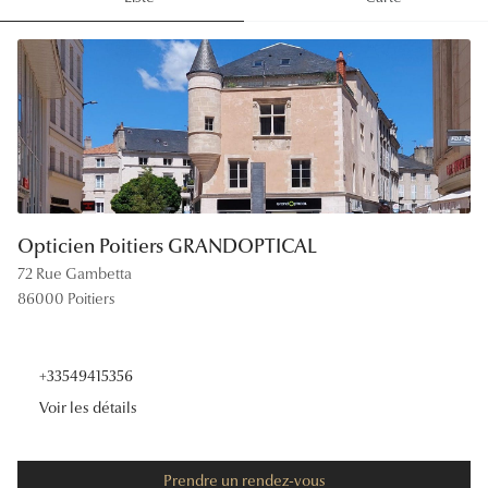
Lunettes
Lunettes d
Lunettes 
Lunettes f
Lunettes d
Lunettes 
Opticien Poitiers GRANDOPTICAL
72 Rue Gambetta
Formes
86000 Poitiers
Rondes
Rectangle
+33549415356
Voir les détails
Hexagona
Carrées
14:00 - 19:00
Prendre un rendez-vous