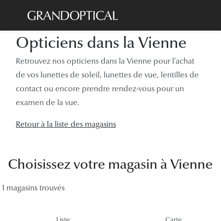
Passer
au
contenu
Opticiens dans la Vienne
Lunettes de soleil
Toutes les
principal
Sélection -20%
Retrouvez nos opticiens dans la Vienne pour l’achat
À LA UN
de vos lunettes de soleil, lunettes de vue, lentilles de
Sélection -30%
Offres : J
contact ou encore prendre rendez-vous pour un
Sélection -50%
examen de la vue.
Nos enga
Lunettes de vue
Innovatio
Retour à la liste des magasins
Sélection -20%
Examen de
Sélection -30%
Choisissez votre magasin à Vienne
Onesight :
Sélection -50%
Catégori
1 magasins trouvés
Lunettes 
Liste
Carte