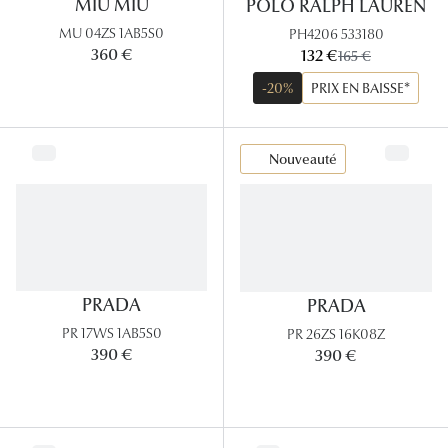
MIU MIU
POLO RALPH LAUREN
Lunettes
MU 04ZS 1AB5S0
PH4206 533180
Lunettes d
maintenant:
360 €
132 €
ancien prix:
165 €
-20%
PRIX EN BAISSE*
Lunettes 
Lunettes f
Nouveauté
Lunettes d
Lunettes 
Formes
PRADA
PRADA
Rondes
PR 17WS 1AB5S0
PR 26ZS 16K08Z
Rectangle
390 €
390 €
Hexagona
Carrées