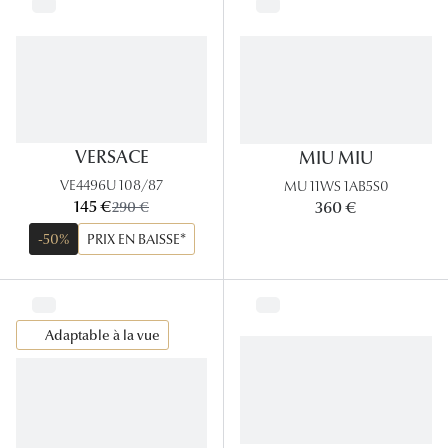
Panthos
Pilotes
Marques
Lunettes 
VERSACE
MIU MIU
VE4496U 108/87
MU 11WS 1AB5S0
Lunettes 
maintenant:
145 €
ancien prix:
360 €
290 €
Lunettes 
-50%
PRIX EN BAISSE*
Lunettes 
Lunettes d
Adaptable à la vue
Lunettes d
Lunettes 
Lunettes 