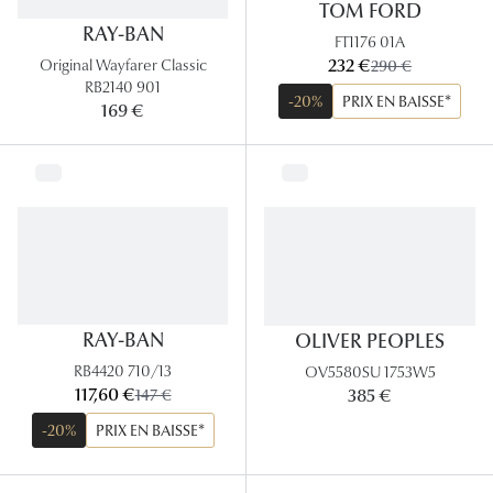
TOM FORD
Lunettes 
RAY-BAN
FT1176 01A
maintenant:
232 €
ancien prix:
Original Wayfarer Classic
290 €
Voir toute
RB2140 901
-20%
PRIX EN BAISSE*
169 €
Nos conse
Verres Tra
Comprend
Comment c
Quiz lunett
RAY-BAN
OLIVER PEOPLES
Voir tous 
RB4420 710/13
OV5580SU 1753W5
maintenant:
117,60 €
ancien prix:
385 €
147 €
Nos acce
-20%
PRIX EN BAISSE*
Accessoire
Accessoire