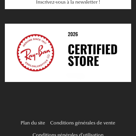
Inscrivez-vous à la newsletter !
E-Réservation
Prescription De Lentilles
Prendre Rendez-Vous En Ligne
Choisir Ses Lentilles
Médiation
Verres Unifocaux
Verres Progressifs
Mes Premières Lunettes
Live Grand Regard
Plan du site
Conditions générales de vente
Conditions générales d'utilisation