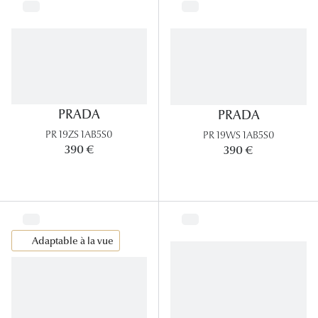
Tous nos a
PRADA
PRADA
PR 19ZS 1AB5S0
PR 19WS 1AB5S0
390 €
390 €
Adaptable à la vue