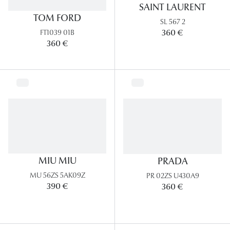
SAINT LAURENT
TOM FORD
SL 567 2
360 €
FT1039 01B
360 €
MIU MIU
PRADA
MU 56ZS 5AK09Z
PR 02ZS U430A9
390 €
360 €