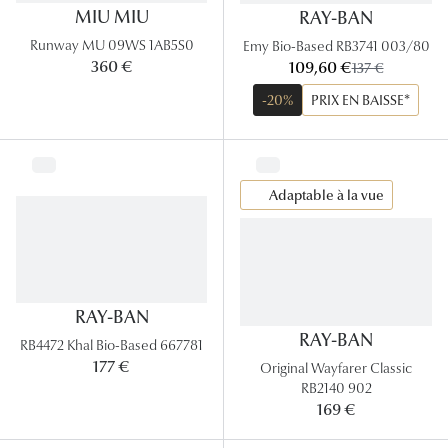
MIU MIU
RAY-BAN
Runway MU 09WS 1AB5S0
Emy Bio-Based RB3741 003/80
maintenant:
360 €
109,60 €
ancien prix:
137 €
-20%
PRIX EN BAISSE*
Adaptable à la vue
RAY-BAN
RAY-BAN
RB4472 Khal Bio-Based 667781
177 €
Original Wayfarer Classic
RB2140 902
169 €