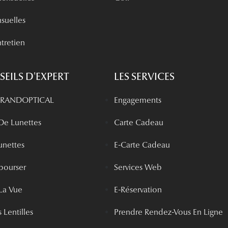
nsuelles
tretien
EILS D'EXPERT
LES SERVICES
 GRANDOPTICAL
Engagements
 De Lunettes
Carte Cadeau
unettes
E-Carte Cadeau
bourser
Services Web
La Vue
E-Réservation
 Lentilles
Prendre Rendez-Vous En Ligne