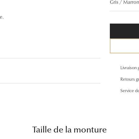
Gris / Marro
Lunettes de vue Gucci
e.
Lunettes de vue Chloé
Voir toutes les marques
Livraison 
Retours gr
Service d
Taille de la monture