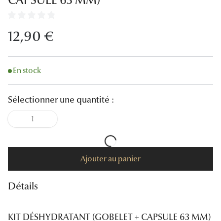
CAPSULE 63 MM)
Lunettes
Lunettes d
12,90 €
Lunettes 
Lunettes f
En stock
Lunettes d
Sélectionner une quantité :
Lunettes 
1
Formes
Rondes
Ajouter au panier
Rectangle
Détails
Hexagona
Carrées
KIT DÉSHYDRATANT (GOBELET + CAPSULE 63 MM)