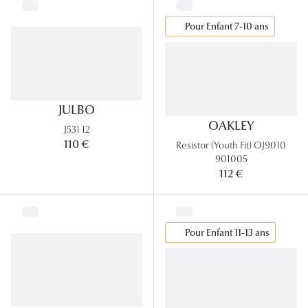
Lunettes 
Pour Enfant 7-10 ans
Voir toute
Nos conse
Verres Tra
JULBO
OAKLEY
J531 12
Comprend
110 €
Resistor (Youth Fit) OJ9010
901005
Comment c
112 €
Quiz lunett
Voir tous 
Pour Enfant 11-13 ans
Nos acce
Accessoire
Accessoire