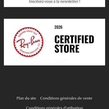
Inscrivez-vous à la newsletter !
E-Réservation
Prescription De Lentilles
Prendre Rendez-Vous En Ligne
Choisir Ses Lentilles
Médiation
Verres Unifocaux
Verres Progressifs
Mes Premières Lunettes
Live Grand Regard
Plan du site
Conditions générales de vente
Conditions générales d'utilisation