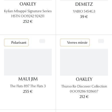
OAKLEY
DEMETZ
Kylian Mbappé Signature Series
YABIO 5454G3
HSTN OO9242 924211
39 €
252 €
Polarisant
Verres miroir
MAUI JIM
OAKLEY
The Flats 897 The Flats 3
Thurso Re Discover Collection
0OO9286 928607
255 €
212 €