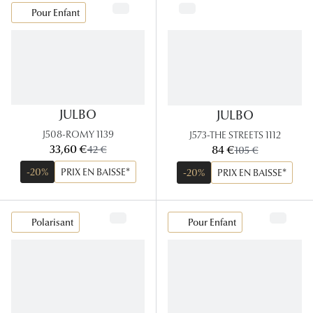
Pour Enfant
JULBO
JULBO
J508-ROMY 1139
J573-THE STREETS 1112
maintenant:
maintenant:
33,60 €
ancien prix:
84 €
ancien prix:
42 €
105 €
-20%
PRIX EN BAISSE*
-20%
PRIX EN BAISSE*
Polarisant
Pour Enfant