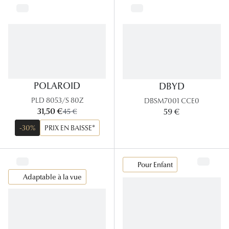
POLAROID
DBYD
PLD 8053/S 80Z
DBSM7001 CCE0
maintenant:
31,50 €
ancien prix:
59 €
45 €
-30%
PRIX EN BAISSE*
Pour Enfant
Adaptable à la vue