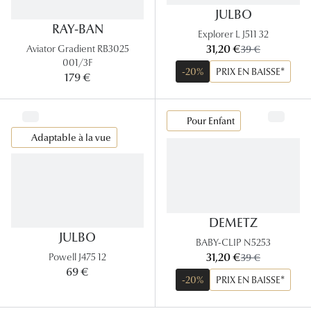
JULBO
RAY-BAN
Explorer L J511 32
maintenant:
31,20 €
ancien prix:
Aviator Gradient RB3025
39 €
001/3F
-20%
PRIX EN BAISSE*
179 €
Pour Enfant
Adaptable à la vue
DEMETZ
JULBO
BABY-CLIP N5253
maintenant:
31,20 €
ancien prix:
Powell J475 12
39 €
69 €
-20%
PRIX EN BAISSE*