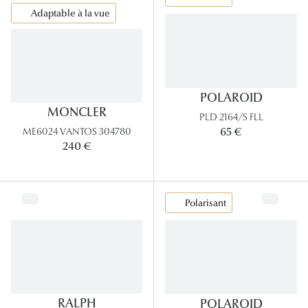
Lunettes
Adaptable à la vue
Lunettes d
Lunettes 
Lunettes f
POLAROID
MONCLER
PLD 2164/S FLL
Lunettes d
65 €
ME6024 VANTOS 304780
Lunettes 
240 €
Formes
Polarisant
Rondes
Rectangle
Hexagona
Carrées
RALPH
POLAROID