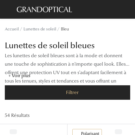
Passer
au
contenu
Lunettes de soleil
Toutes les
Accueil
Lunettes de soleil
Bleu
principal
Sélection -20%
À LA UN
Lunettes de soleil bleues
Sélection -30%
Offres : J
Les lunettes de soleil bleues sont à la mode et donnent
Sélection -50%
Nos enga
une touche de sophistication à n'importe quel look. Elles
offrent une protection UV tout en s'adaptant facilement à
Lunettes de vue
Innovatio
+ Voir plus
tous les tenues, styles et tendances et vous offrant un
Sélection -20%
Examen de
confort de qualité.
Filtrer
Sélection -30%
Onesight :
Sélection -50%
Catégori
54 Résultats
Lunettes 
Polarisant