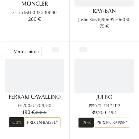
MONCLER
RAY-BAN
Tous nos a
Slicka ME8002 500880
260 €
Justin Kids RJ9069S 706080
75 €
Verres miroir
FERRARI CAVALLINO
JULBO
FH2003U 708/80
J559-TURN 2 1112
maintenant:
maintenant:
190 €
ancien prix:
39,20 €
ancien prix:
380 €
49 €
-50%
PRIX EN BAISSE*
-20%
PRIX EN BAISSE*