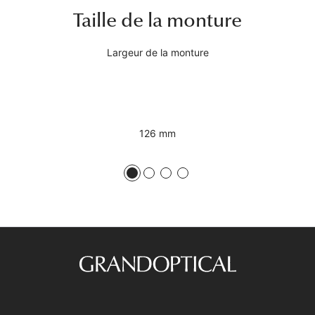
Taille de la monture
Lunettes 
Voir toute
Largeur de la monture
Nos conse
Verres Tra
126 mm
Comprend
Comment c
Quiz lunett
Voir tous 
Nos acce
Accessoire
Accessoire