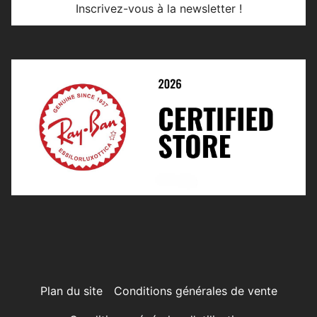
Inscrivez-vous à la newsletter !
E-Réservation
Prescription De Lentilles
Prendre Rendez-Vous En Ligne
Choisir Ses Lentilles
Médiation
Verres Unifocaux
Verres Progressifs
Mes Premières Lunettes
Live Grand Regard
Plan du site
Conditions générales de vente