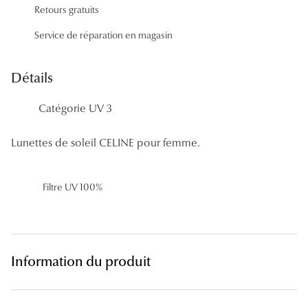
Retours gratuits
Panthos
Service de réparation en magasin
Pilotes
Marques
Détails
Lunettes 
Catégorie UV 3
Lunettes 
Lunettes de soleil CELINE pour femme.
Lunettes 
Lunettes 
Filtre UV 100%
Lunettes d
Lunettes d
Information du produit
Lunettes 
Lunettes 