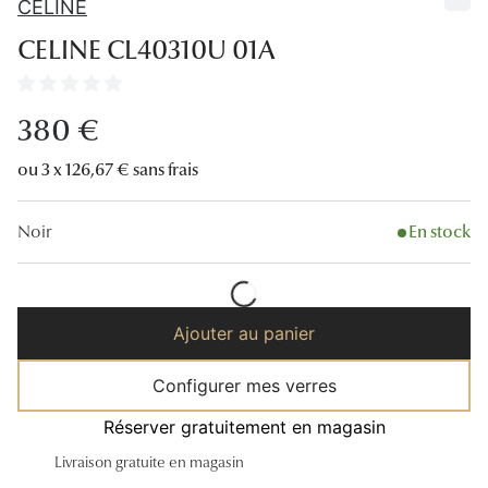
CELINE
Lunettes
CELINE CL40310U 01A
Lunettes d
Lunettes
380 €
Lunettes f
ou 3 x 126,67 € sans frais
Lunettes d
Noir
En stock
Lunettes 
Formes
Ajouter au panier
Rondes
Rectangle
Configurer mes verres
Hexagona
Réserver gratuitement en magasin
Livraison gratuite en magasin
Carrées