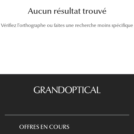
Lunettes
Aucun résultat trouvé
Lunettes d
Vérifiez l'orthographe ou faites une recherche moins spécifique
Lunettes 
Lunettes f
Lunettes d
Lunettes 
Formes
Rondes
Rectangle
Hexagona
OFFRES EN COURS
Carrées