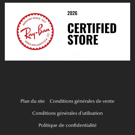
Choisir Ses Lentilles
Tous nos a
Médiation
Verres Unifocaux
Verres Progressifs
Mes Premières Lunettes
Live Grand Regard
Plan du site
Conditions générales de vente
Conditions générales d'utilisation
Politique de confidentialité