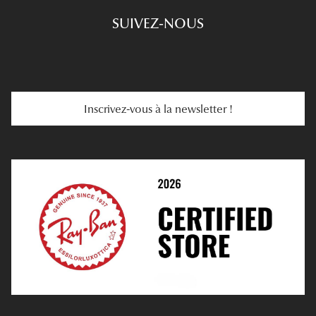
SUIVEZ-NOUS
Carte Cadeau
Se Faire Rembourser
E-Carte Cadeau
Troubles De La Vue
Services Web
Entretenir Ses Lentilles
Inscrivez-vous à la newsletter !
E-Réservation
Prescription De Lentilles
Prendre Rendez-Vous En Ligne
Choisir Ses Lentilles
Médiation
Verres Unifocaux
Verres Progressifs
Mes Premières Lunettes
Live Grand Regard