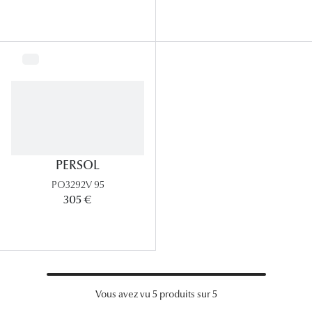
Panthos
Pilotes
Marques
Lunettes 
Lunettes 
Lunettes 
PERSOL
PO3292V 95
Lunettes 
305 €
Lunettes d
Lunettes d
Lunettes 
Vous avez vu 5 produits sur 5
Lunettes 