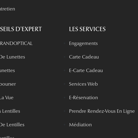
tretien
EILS D'EXPERT
LES SERVICES
 GRANDOPTICAL
Engagements
 De Lunettes
Carte Cadeau
unettes
E-Carte Cadeau
bourser
Services Web
La Vue
E-Réservation
 Lentilles
Prendre Rendez-Vous En Ligne
De Lentilles
Médiation