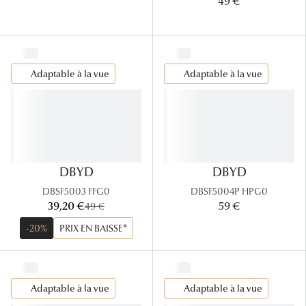
49 €
Adaptable à la vue
Adaptable à la vue
DBYD
DBYD
DBSF5003 FFG0
DBSF5004P HPG0
maintenant:
39,20 €
ancien prix:
59 €
49 €
-20%
PRIX EN BAISSE*
Adaptable à la vue
Adaptable à la vue