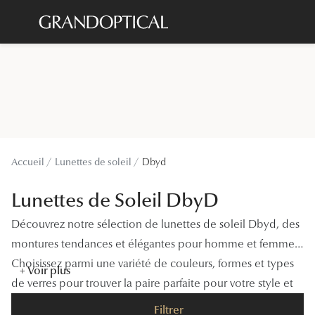
Passer
au
contenu
Lunettes de soleil
Toutes les
principal
Sélection -20%
À LA UN
Sélection -30%
Offres : J
Sélection -50%
Nos enga
Accueil
Lunettes de soleil
Dbyd
Lunettes de vue
Innovatio
Lunettes de Soleil DbyD
Sélection -20%
Examen de
Sélection -30%
Découvrez notre sélection de lunettes de soleil Dbyd, des
Onesight :
montures tendances et élégantes pour homme et femme.
Sélection -50%
Choisissez parmi une variété de couleurs, formes et types
Catégori
+ Voir plus
de verres pour trouver la paire parfaite pour votre style et
Lunettes 
vos besoins en protection solaire.
Filtrer