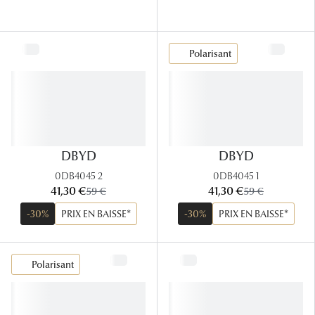
Tous nos a
Polarisant
DBYD
DBYD
0DB4045 2
0DB4045 1
maintenant:
maintenant:
41,30 €
ancien prix:
41,30 €
ancien prix:
59 €
59 €
-30%
PRIX EN BAISSE*
-30%
PRIX EN BAISSE*
Polarisant