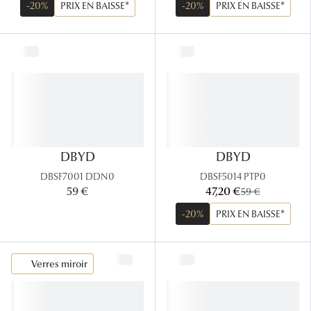
-20%
PRIX EN BAISSE*
-20%
PRIX EN BAISSE*
DBYD
DBYD
DBSF7001 DDN0
DBSF5014 PTP0
maintenant:
59 €
47,20 €
ancien prix:
59 €
-20%
PRIX EN BAISSE*
Verres miroir