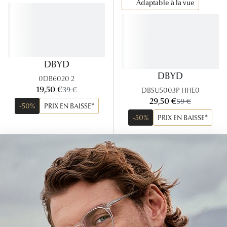
Adaptable à la vue
Panthos
Pilotes
Marques
DBYD
DBYD
Lunettes 
0DB6020 2
maintenant:
19,50 €
ancien prix:
39 €
DBSU5003P HHE0
Lunettes 
maintenant:
29,50 €
ancien prix:
59 €
-50%
PRIX EN BAISSE*
Lunettes 
-50%
PRIX EN BAISSE*
Lunettes 
Lunettes d
Lunettes d
Lunettes 
Lunettes 