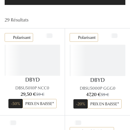
Lunettes
Lunettes d
29 Résultats
Lunettes 
Polarisant
Polarisant
Lunettes f
Lunettes d
Lunettes 
Formes
DBYD
DBYD
DBSU5010P NCC0
DBSU5000P GGG0
Rondes
maintenant:
maintenant:
29,50 €
ancien prix:
47,20 €
ancien prix:
59 €
59 €
Rectangle
-50%
PRIX EN BAISSE*
-20%
PRIX EN BAISSE*
Hexagona
Carrées