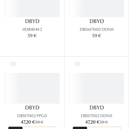
DBYD
DBYD
0DB4044 2
DBSM7000 DDN0
59 €
59 €
DBYD
DBYD
DBSF7002 PPG0
DBSF7002 DDN0
maintenant:
maintenant:
47,20 €
ancien prix:
47,20 €
ancien prix:
59 €
59 €