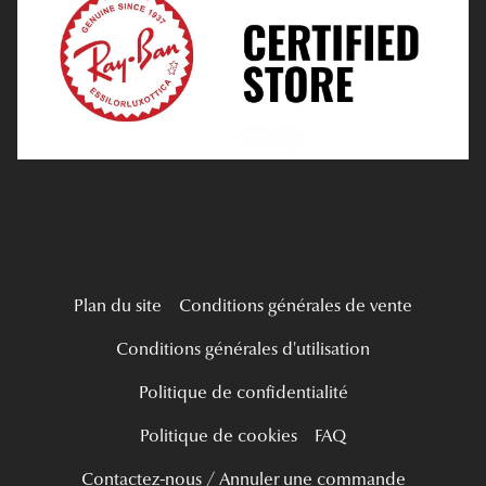
Tous nos a
Verres Progressifs
Mes Premières Lunettes
Live Grand Regard
Plan du site
Conditions générales de vente
Conditions générales d'utilisation
Politique de confidentialité
Politique de cookies
FAQ
Contactez-nous / Annuler une commande