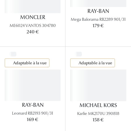
RAY-BAN
Tous nos a
MONCLER
Mega Balorama RB2289 901/31
179 €
ME6024 VANTOS 304780
240 €
Adaptable à la vue
Adaptable à la vue
RAY-BAN
MICHAEL KORS
Leonard RB2193 901/31
Karlie MK2170U 390818
169 €
158 €