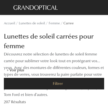
Passer
au
contenu
Lunettes de soleil
Toutes les
Accueil
Lunettes de soleil
Femme
Carree
principal
Sélection -20%
À LA UN
Lunettes de soleil carrées pour
Sélection -30%
Offres : J
femme
Sélection -50%
Nos enga
Découvrez notre sélection de lunettes de soleil femme
Lunettes de vue
Innovatio
carrée pour sublimer votre look tout en protégeant vos
Sélection -20%
yeux. Avec des montures de différentes couleurs, formes et
Examen de
+ Voir plus
types de verres, vous trouverez la paire parfaite pour votre
Sélection -30%
Onesight :
style et vos besoins. Explorez notre gamme et choisissez
Filtrer
Sélection -50%
parmi les meilleures marques telles que Guess, Rayban,
Catégori
Tom Ford et bien d'autres.
Lunettes 
207 Résultats