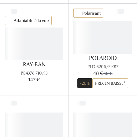
Polarisant
Adaptable à la vue
POLAROID
RAY-BAN
PLD 6206/S KB7
maintenant:
48 €
ancien prix:
RB4378 710/13
60 €
147 €
-20%
PRIX EN BAISSE*