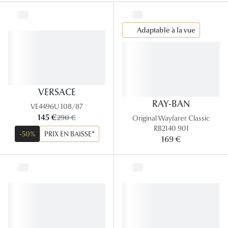
Lunettes
Lunettes d
Adaptable à la vue
Lunettes 
Lunettes f
Lunettes d
VERSACE
RAY-BAN
VE4496U 108/87
Lunettes 
maintenant:
145 €
ancien prix:
290 €
Original Wayfarer Classic
RB2140 901
Formes
-50%
PRIX EN BAISSE*
169 €
Rondes
Rectangle
Hexagona
Carrées