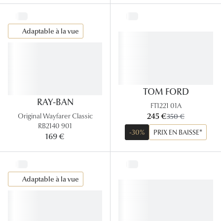
Lunettes 
Voir toute
Adaptable à la vue
Nos conse
Verres Tra
TOM FORD
Comprend
RAY-BAN
FT1221 01A
Comment c
maintenant:
245 €
ancien prix:
Original Wayfarer Classic
350 €
RB2140 901
-30%
PRIX EN BAISSE*
Quiz lunett
169 €
Voir tous 
Nos acce
Adaptable à la vue
Accessoire
Accessoire