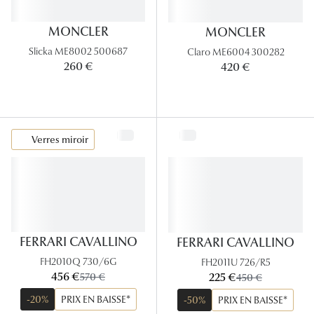
MONCLER
MONCLER
Slicka ME8002 500687
Claro ME6004 300282
260 €
420 €
Verres miroir
FERRARI CAVALLINO
FERRARI CAVALLINO
FH2010Q 730/6G
FH2011U 726/R5
maintenant:
maintenant:
456 €
ancien prix:
225 €
ancien prix:
570 €
450 €
-20%
PRIX EN BAISSE*
-50%
PRIX EN BAISSE*