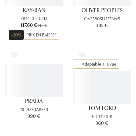
Panthos
RAY-BAN
OLIVER PEOPLES
Pilotes
RB4420 710/13
OV5580SU 1753W5
maintenant:
117,60 €
ancien prix:
385 €
147 €
Marques
-20%
PRIX EN BAISSE*
Lunettes 
Lunettes 
Adaptable à la vue
Lunettes 
Lunettes 
Lunettes d
PRADA
Lunettes d
TOM FORD
PR 19ZS 1AB5S0
390 €
FT1039 01B
Lunettes 
360 €
Lunettes 