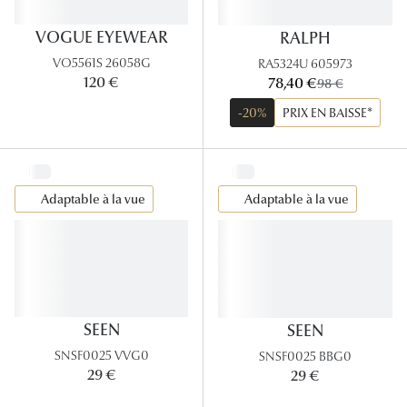
VOGUE EYEWEAR
RALPH
VO5561S 26058G
RA5324U 605973
maintenant:
120 €
78,40 €
ancien prix:
98 €
-20%
PRIX EN BAISSE*
Adaptable à la vue
Adaptable à la vue
SEEN
SEEN
SNSF0025 VVG0
SNSF0025 BBG0
29 €
29 €