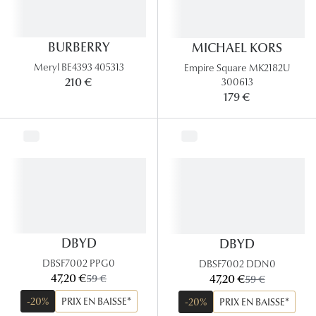
BURBERRY
MICHAEL KORS
Meryl BE4393 405313
Empire Square MK2182U
300613
210 €
179 €
DBYD
DBYD
DBSF7002 PPG0
DBSF7002 DDN0
maintenant:
maintenant:
47,20 €
ancien prix:
47,20 €
ancien prix:
59 €
59 €
-20%
PRIX EN BAISSE*
-20%
PRIX EN BAISSE*