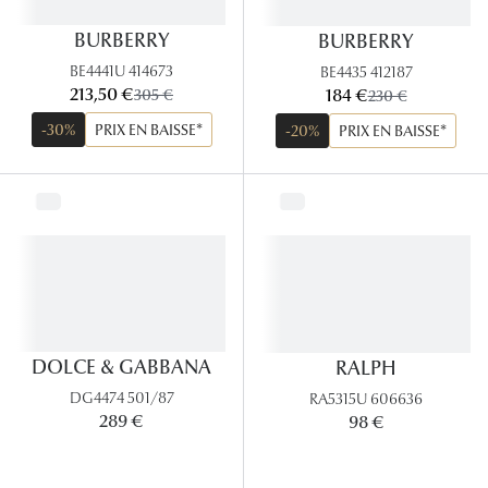
BURBERRY
BURBERRY
Tous nos a
BE4441U 414673
BE4435 412187
maintenant:
maintenant:
213,50 €
ancien prix:
184 €
ancien prix:
305 €
230 €
-30%
PRIX EN BAISSE*
-20%
PRIX EN BAISSE*
DOLCE & GABBANA
RALPH
DG4474 501/87
RA5315U 606636
289 €
98 €