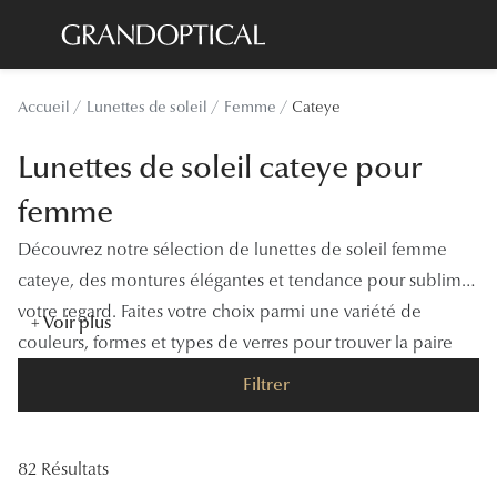
Passer
au
contenu
Lunettes de soleil
Toutes les
Accueil
Lunettes de soleil
Femme
Cateye
principal
Sélection -20%
À LA UN
Lunettes de soleil cateye pour
Sélection -30%
Offres : J
femme
Sélection -50%
Nos enga
Découvrez notre sélection de lunettes de soleil femme
Lunettes de vue
Innovatio
cateye, des montures élégantes et tendance pour sublimer
Sélection -20%
votre regard. Faites votre choix parmi une variété de
Examen de
+ Voir plus
couleurs, formes et types de verres pour trouver la paire
Sélection -30%
Onesight :
parfaite, adaptée à vos besoins et à votre style.
Filtrer
Sélection -50%
Catégori
Lunettes 
82 Résultats