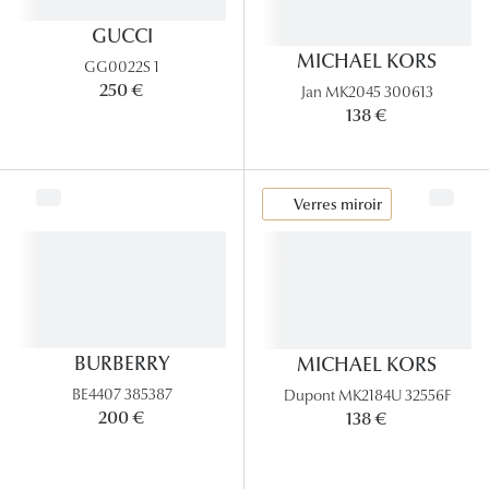
Panthos
GUCCI
MICHAEL KORS
Pilotes
GG0022S 1
250 €
Jan MK2045 300613
138 €
Marques
Lunettes 
Verres miroir
Lunettes 
Lunettes 
Lunettes 
Lunettes d
BURBERRY
MICHAEL KORS
Lunettes d
BE4407 385387
Dupont MK2184U 32556F
200 €
138 €
Lunettes 
Lunettes 