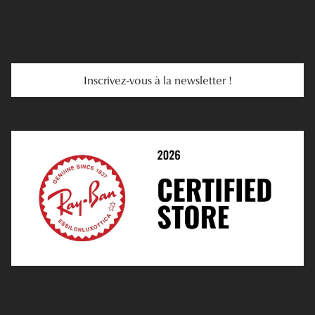
Se Faire Rembourser
E-Carte Cadeau
Troubles De La Vue
Services Web
Entretenir Ses Lentilles
Inscrivez-vous à la newsletter !
E-Réservation
Prescription De Lentilles
Prendre Rendez-Vous En Ligne
Choisir Ses Lentilles
Médiation
Verres Unifocaux
Verres Progressifs
Mes Premières Lunettes
Live Grand Regard