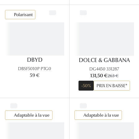
Polarisant
DBYD
DOLCE & GABBANA
DBSF5010P PTG0
DG4450 331287
maintenant:
59 €
131,50 €
ancien prix:
263 €
-50%
PRIX EN BAISSE*
Adaptable à la vue
Adaptable à la vue