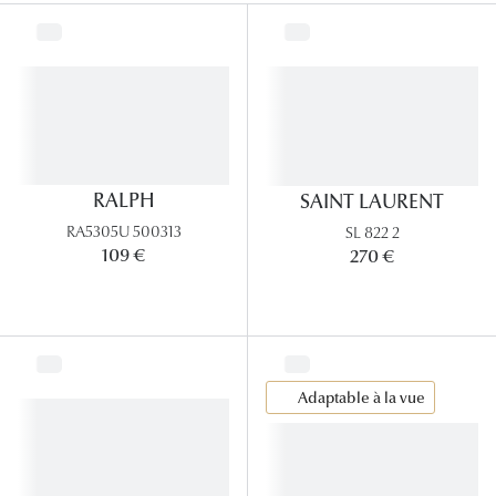
Lunettes
Lunettes d
Lunettes 
Lunettes f
Lunettes d
RALPH
SAINT LAURENT
RA5305U 500313
SL 822 2
Lunettes 
109 €
270 €
Formes
Rondes
Rectangle
Adaptable à la vue
Hexagona
Carrées