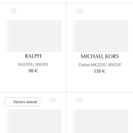
RALPH
MICHAEL KORS
RA5315U 500313
Dubai MK2211U 30053F
98 €
138 €
Verres miroir