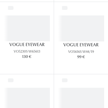
Lunettes 
Voir toute
Nos conse
Verres Tra
VOGUE EYEWEAR
VOGUE EYEWEAR
Comprend
VO5230S W65613
VO5616S W44/19
Comment c
130 €
99 €
Quiz lunett
Voir tous 
Nos acce
Accessoire
Accessoire