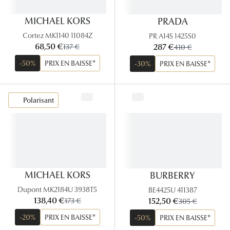
MICHAEL KORS
PRADA
Cortez MK1140 11084Z
PR A14S 1425S0
maintenant:
maintenant:
68,50 €
ancien prix:
287 €
ancien prix:
137 €
410 €
-50%
PRIX EN BAISSE*
-30%
PRIX EN BAISSE*
Polarisant
MICHAEL KORS
BURBERRY
Dupont MK2184U 3938T5
BE4425U 411387
maintenant:
maintenant:
138,40 €
ancien prix:
152,50 €
ancien prix:
173 €
305 €
-20%
PRIX EN BAISSE*
-50%
PRIX EN BAISSE*