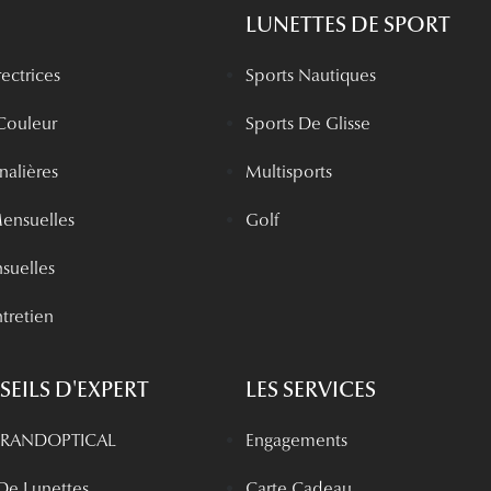
LUNETTES DE SPORT
rectrices
Sports Nautiques
 Couleur
Sports De Glisse
rnalières
Multisports
Mensuelles
Golf
nsuelles
tretien
EILS D'EXPERT
LES SERVICES
 GRANDOPTICAL
Engagements
 De Lunettes
Carte Cadeau