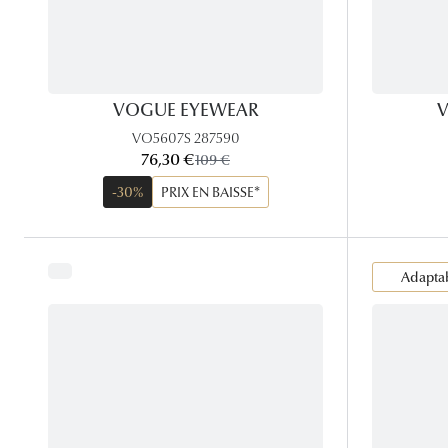
VOGUE EYEWEAR
V
VO5607S 287590
maintenant:
76,30 €
ancien prix:
109 €
-30%
PRIX EN BAISSE*
Adaptab