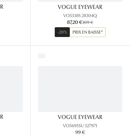
R
VOGUE EYEWEAR
VO5338S 28304Q
maintenant:
87,20 €
ancien prix:
109 €
-20%
PRIX EN BAISSE*
R
VOGUE EYEWEAR
VO5695SU 327971
99 €