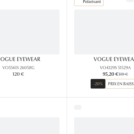
Polarisant
Lunettes de vue Gucci
Lunettes de vue Chloé
Voir toutes les marques
OGUE EYEWEAR
VOGUE EYEWEA
VO5561S 26058G
VO4329S 51529A
maintenant:
120 €
95,20 €
ancien p
119 €
-20%
PRIX EN BAISS