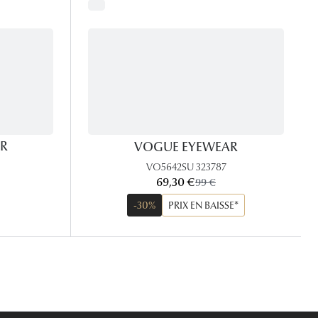
R
VOGUE EYEWEAR
VO5642SU 323787
maintenant:
69,30 €
ancien prix:
99 €
-30%
PRIX EN BAISSE*