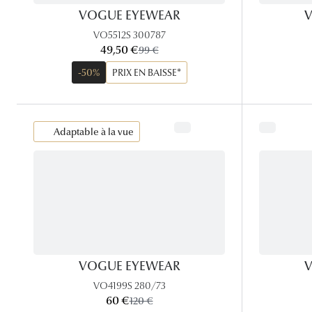
VOGUE EYEWEAR
V
VO5512S 300787
maintenant:
49,50 €
ancien prix:
99 €
-50%
PRIX EN BAISSE*
Adaptable à la vue
VOGUE EYEWEAR
V
VO4199S 280/73
maintenant:
60 €
ancien prix:
120 €