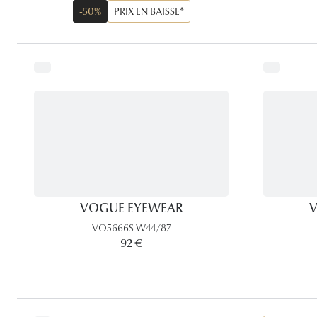
-50%
PRIX EN BAISSE*
VOGUE EYEWEAR
V
VO5666S W44/87
92 €