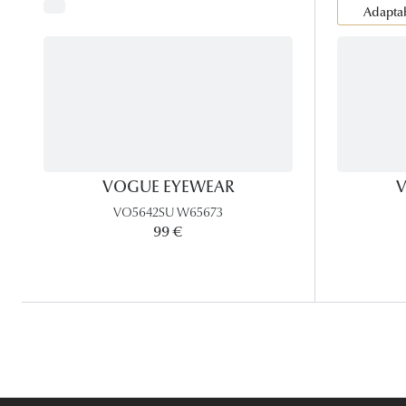
Adaptab
VOGUE EYEWEAR
V
VO5642SU W65673
99 €