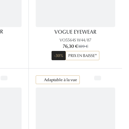
R
VOGUE EYEWEAR
VO5564S W44/87
maintenant:
76,30 €
ancien prix:
109 €
-30%
PRIX EN BAISSE*
Adaptable à la vue