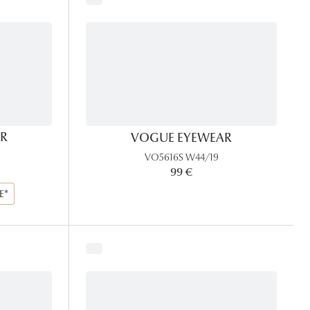
Accessoires audition
Tous nos accessoires
R
VOGUE EYEWEAR
VO5616S W44/19
rix:
99 €
E*