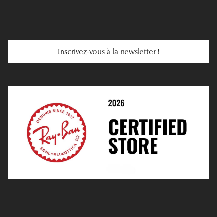
E-Carte Cadeau
Troubles De La Vue
Services Web
Entretenir Ses Lentilles
Inscrivez-vous à la newsletter !
E-Réservation
Prescription De Lentilles
Prendre Rendez-Vous En Ligne
Choisir Ses Lentilles
Médiation
Verres Unifocaux
Verres Progressifs
Mes Premières Lunettes
Live Grand Regard