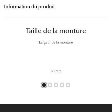
Lunettes 
Information du produit
Voir toute
Nos conse
Taille de la monture
Verres Tra
Largeur de la monture
Comprend
Comment c
Quiz lunett
121 mm
Voir tous 
Nos acce
Accessoire
Accessoire