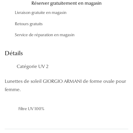
Réserver gratuitement en magasin
Panthos
Livraison gratuite en magasin
Pilotes
Retours gratuits
Marques
Service de réparation en magasin
Lunettes 
Détails
Lunettes 
Catégorie UV 2
Lunettes 
Lunettes 
Lunettes de soleil GIORGIO ARMANI de forme ovale pour
femme.
Lunettes d
Lunettes d
Filtre UV 100%
Lunettes 
Lunettes 