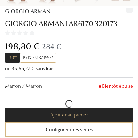
Lunettes
GIORGIO ARMANI
Lunettes d
GIORGIO ARMANI AR6170 320173
Lunettes 
Lunettes f
maintenant:
198,80 €
ancien prix:
284 €
Lunettes d
-30%
PRIX EN BAISSE*
Lunettes 
ou 3 x 66,27 € sans frais
Formes
Marron / Marron
Bientôt épuisé
Rondes
Rectangle
Ajouter au panier
Hexagona
Configurer mes verres
Carrées