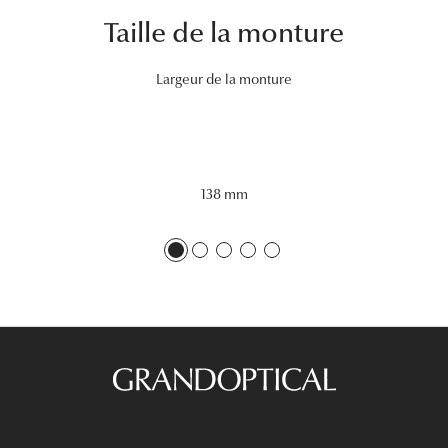
Lunettes 
Taille de la monture
Voir toute
Largeur de la monture
Nos conse
Verres Tra
Comprend
138 mm
Comment c
Quiz lunett
Voir tous 
Nos acce
Accessoire
Accessoire