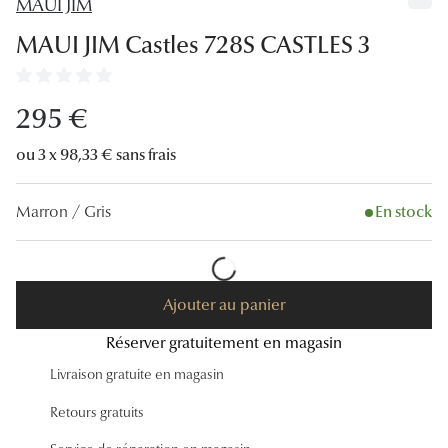
MAUI JIM
Lunettes
MAUI JIM Castles 728S CASTLES 3
Lunettes d
Lunettes 
295 €
Lunettes f
ou 3 x 98,33 € sans frais
Lunettes d
Marron / Gris
En stock
Lunettes 
Formes
Rondes
Ajouter au panier
Réserver gratuitement en magasin
Rectangle
Livraison gratuite en magasin
Hexagona
Retours gratuits
Carrées