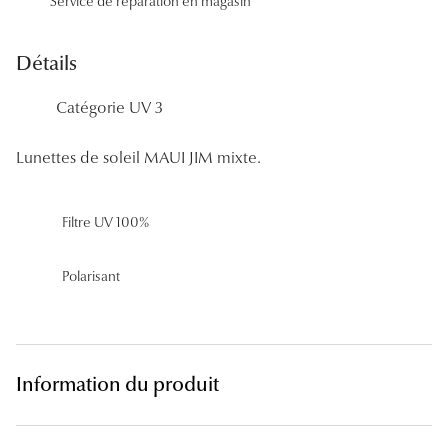
Service de réparation en magasin
Panthos
Pilotes
Détails
Marques
Catégorie UV 3
Lunettes 
Lunettes de soleil MAUI JIM mixte.
Lunettes 
Filtre UV 100%
Lunettes 
Lunettes 
Polarisant
Lunettes d
Lunettes d
Information du produit
Lunettes 
Lunettes 