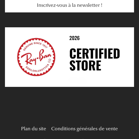
Inscrivez-vous à la newsletter !
E-Réservation
Prescription De Lentilles
Prendre Rendez-Vous En Ligne
Choisir Ses Lentilles
Médiation
Verres Unifocaux
Verres Progressifs
Mes Premières Lunettes
Live Grand Regard
Plan du site
Conditions générales de vente