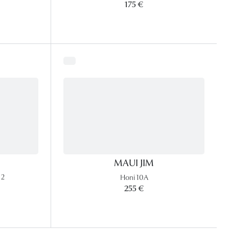
175 €
MAUI JIM
 2
Honi 10A
255 €