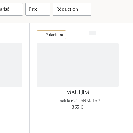
arisé
Prix
Réduction
Accessoires audition
Tous nos accessoires
Polarisant
MAUI JIM
5
Lanakila 624 LANAKILA 2
365 €