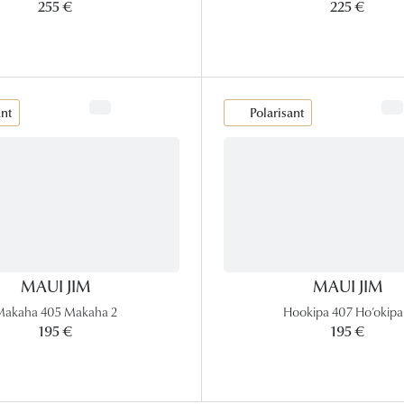
255 €
225 €
ant
Polarisant
MAUI JIM
MAUI JIM
Makaha 405 Makaha 2
Hookipa 407 Ho’okipa
195 €
195 €