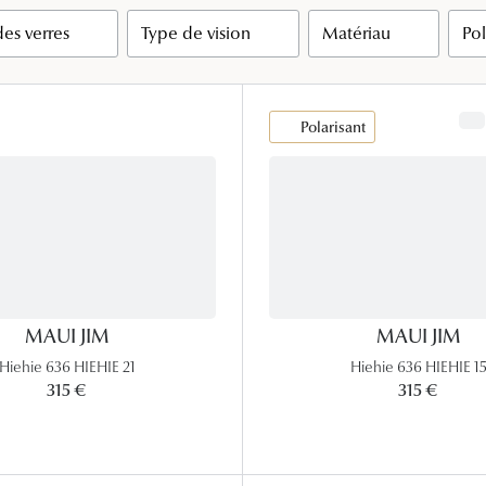
Lunettes de vue Gucci
es verres
Type de vision
Matériau
Pol
Lunettes de vue Chloé
Voir toutes les marques
Polarisant
MAUI JIM
MAUI JIM
Hiehie 636 HIEHIE 21
Hiehie 636 HIEHIE 1
315 €
315 €