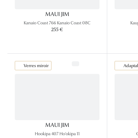
MAUI JIM
Kanaio Coast 766 Kanaio Coast 08C
Kau
255 €
Verres miroir
Adaptab
MAUI JIM
Hookipa 407 Ho’okipa 11