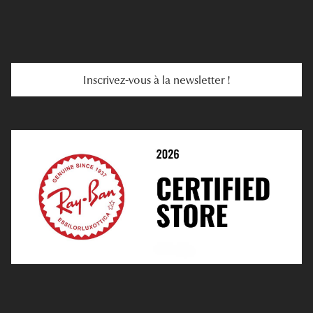
Se Faire Rembourser
E-Carte Cadeau
Troubles De La Vue
Services Web
Entretenir Ses Lentilles
Inscrivez-vous à la newsletter !
E-Réservation
Prescription De Lentilles
Prendre Rendez-Vous En Ligne
Choisir Ses Lentilles
Médiation
Verres Unifocaux
Verres Progressifs
Mes Premières Lunettes
Live Grand Regard