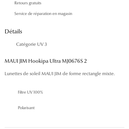
Retours gratuits
Panthos
Service de réparation en magasin
Pilotes
Marques
Détails
Lunettes 
Catégorie UV 3
Lunettes 
MAUI JIM Hookipa Ultra MJ0676S 2
Lunettes 
Lunettes de soleil MAUI JIM de forme rectangle mixte.
Lunettes 
Lunettes d
Filtre UV 100%
Lunettes d
Polarisant
Lunettes 
Lunettes 