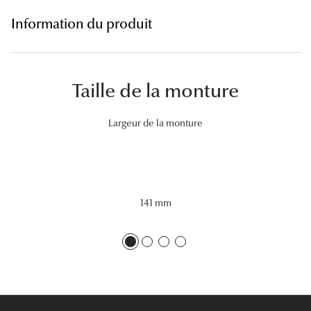
Lunettes 
Information du produit
Voir toute
Nos conse
Taille de la monture
Verres Tra
Largeur de la monture
Comprend
Comment c
Quiz lunett
141 mm
Voir tous 
Nos acce
Accessoire
Accessoire