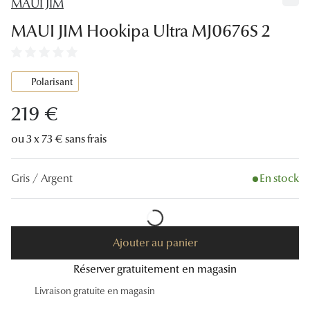
MAUI JIM
Lunettes
MAUI JIM Hookipa Ultra MJ0676S 2
Lunettes d
Lunettes 
Polarisant
Lunettes f
219 €
Lunettes d
ou 3 x 73 € sans frais
Lunettes 
Gris / Argent
En stock
Formes
Rondes
Rectangle
Ajouter au panier
Hexagona
Réserver gratuitement en magasin
Livraison gratuite en magasin
Carrées