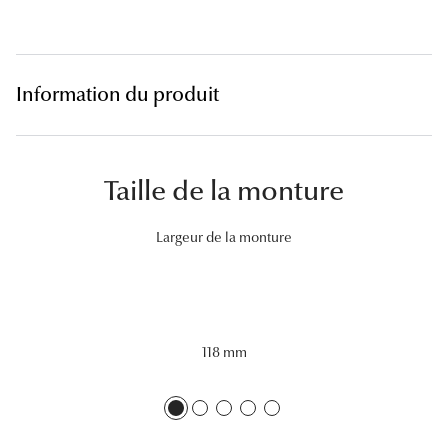
Lunettes 
Voir toute
Information du produit
Nos conse
Verres Tra
Taille de la monture
Comprend
Comment c
Largeur de la monture
Quiz lunett
Voir tous 
118 mm
Nos acce
Accessoire
Accessoire