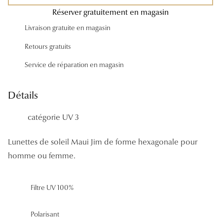
Panthos
Réserver gratuitement en magasin
Pilotes
Livraison gratuite en magasin
Retours gratuits
Marques
Service de réparation en magasin
Lunettes 
Lunettes 
Détails
Lunettes 
catégorie UV 3
Lunettes 
Lunettes de soleil Maui Jim de forme hexagonale pour
Lunettes d
homme ou femme.
Lunettes d
Filtre UV 100%
Lunettes 
Lunettes 
Polarisant