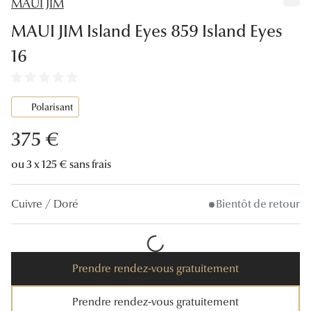
MAUI JIM
Lunettes
MAUI JIM Island Eyes 859 Island Eyes
Lunettes d
16
Lunettes 
Lunettes f
Polarisant
Lunettes d
375 €
Lunettes 
ou 3 x 125 € sans frais
Formes
Cuivre / Doré
Bientôt de retour
Rondes
Rectangle
Hexagona
Prendre rendez-vous gratuitement
Carrées
Prendre rendez-vous gratuitement