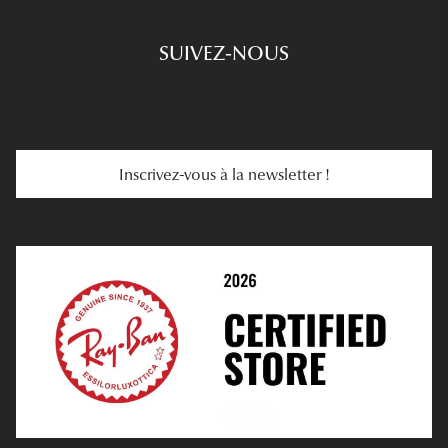
Engagements
Choisir Ses Lunettes
SUIVEZ-NOUS
Carte Cadeau
Se Faire Rembourser
E-Carte Cadeau
Troubles De La Vue
Services Web
Entretenir Ses Lentilles
Inscrivez-vous à la newsletter !
E-Réservation
Prescription De Lentilles
Prendre Rendez-Vous En Ligne
Choisir Ses Lentilles
Médiation
Verres Unifocaux
Verres Progressifs
Mes Premières Lunettes
Live Grand Regard