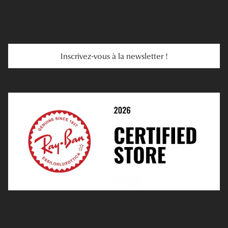
E-Carte Cadeau
Troubles De La Vue
Services Web
Entretenir Ses Lentilles
Inscrivez-vous à la newsletter !
E-Réservation
Prescription De Lentilles
Prendre Rendez-Vous En Ligne
Choisir Ses Lentilles
Médiation
Verres Unifocaux
Verres Progressifs
Mes Premières Lunettes
Live Grand Regard