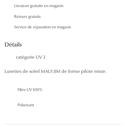
Panthos
Livraison gratuite en magasin
Pilotes
Retours gratuits
Service de réparation en magasin
Marques
Lunettes 
Détails
Lunettes 
catégorie UV 3
Lunettes 
Lunettes de soleil MAUI JIM de forme pilote mixte.
Lunettes 
Lunettes d
Filtre UV 100%
Lunettes d
Polarisant
Lunettes 
Lunettes 