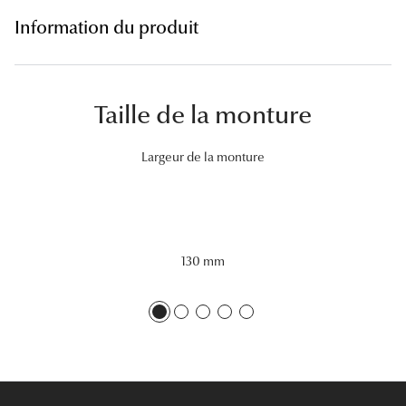
Lunettes 
Information du produit
Voir toute
Nos conse
Taille de la monture
Verres Tra
Largeur de la monture
Comprend
Comment c
Quiz lunett
130 mm
Voir tous 
Nos acce
Accessoire
Accessoire