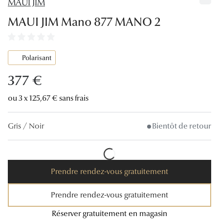
MAUI JIM
Lunettes
MAUI JIM Mano 877 MANO 2
Lunettes d
Lunettes 
Polarisant
Lunettes f
377 €
Lunettes d
ou 3 x 125,67 € sans frais
Lunettes 
Gris / Noir
Bientôt de retour
Formes
Rondes
Rectangle
Prendre rendez-vous gratuitement
Hexagona
Prendre rendez-vous gratuitement
Carrées
Réserver gratuitement en magasin