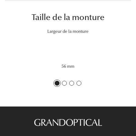
Lunettes 
Taille de la monture
Voir toute
Largeur de la monture
Nos conse
Verres Tra
Comprend
56 mm
Comment c
Quiz lunett
Voir tous 
Nos acce
Accessoire
Accessoire