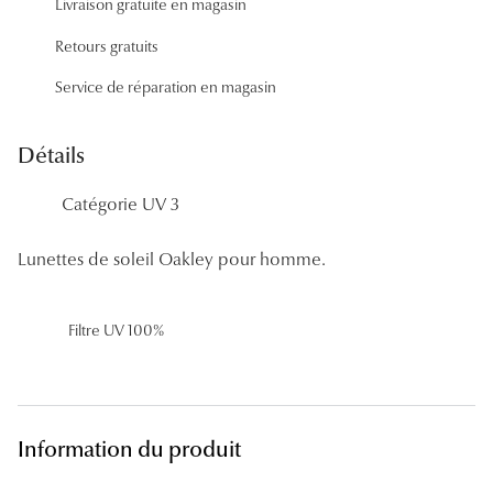
Livraison gratuite en magasin
Panthos
Retours gratuits
Pilotes
Service de réparation en magasin
Marques
Détails
Lunettes 
Catégorie UV 3
Lunettes 
Lunettes 
Lunettes de soleil Oakley pour homme.
Lunettes 
Filtre UV 100%
Lunettes d
Lunettes d
Lunettes 
Information du produit
Lunettes 