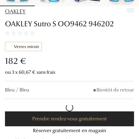
Lunettes
OAKLEY
Lunettes d
OAKLEY Sutro S OO9462 946202
Lunettes 
Lunettes f
Verres miroir
Lunettes d
182 €
Lunettes 
ou 3 x 60,67 € sans frais
Formes
Bleu / Bleu
Bientôt de retour
Rondes
Rectangle
Prendre rendez-vous gratuitement
Hexagona
Réserver gratuitement en magasin
Carrées