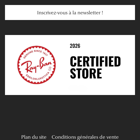
Services Web
Entretenir Ses Lentilles
Inscrivez-vous à la newsletter !
E-Réservation
Prescription De Lentilles
Prendre Rendez-Vous En Ligne
Choisir Ses Lentilles
Médiation
Verres Unifocaux
Verres Progressifs
Mes Premières Lunettes
Live Grand Regard
Plan du site
Conditions générales de vente