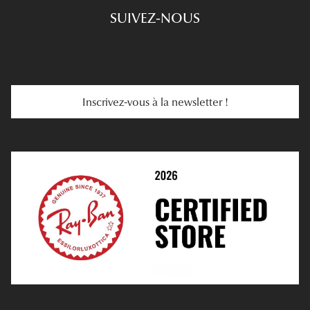
SUIVEZ-NOUS
Carte Cadeau
Se Faire Rembourser
E-Carte Cadeau
Troubles De La Vue
Services Web
Entretenir Ses Lentilles
Inscrivez-vous à la newsletter !
E-Réservation
Prescription De Lentilles
Prendre Rendez-Vous En Ligne
Choisir Ses Lentilles
Médiation
Verres Unifocaux
Verres Progressifs
Mes Premières Lunettes
Live Grand Regard