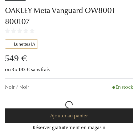
Lunettes
OAKLEY Meta Vanguard OW8001
Lunettes d
800107
Lunettes 
Lunettes f
Lunettes IA
Lunettes d
549 €
Lunettes 
ou 3 x 183 € sans frais
Formes
Noir / Noir
En stock
Rondes
Rectangle
Ajouter au panier
Hexagona
Réserver gratuitement en magasin
Carrées