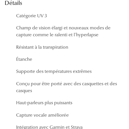
Détails
Panthos
Catégorie UV 3
Pilotes
Champ de vision élargi et nouveaux modes de
Marques
capture comme le ralenti et l’hyperlapse
Lunettes 
Résistant à la transpiration
Lunettes 
Étanche
Lunettes 
Supporte des températures extrêmes
Lunettes 
Conçu pour être porté avec des casquettes et des
Lunettes d
casques
Lunettes d
Haut-parleurs plus puissants
Lunettes 
Capture vocale améliorée
Lunettes 
Intégration avec Garmin et Strava