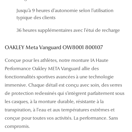
Lunettes 
Jusqu’à 9 heures d’autonomie selon l’utilisation
typique des clients
Voir toute
36 heures supplémentaires avec l’étui de recharge
Nos conse
Verres Tra
OAKLEY Meta Vanguard OW8001 800107
Comprend
Conçue pour les athlètes, notre monture IA Haute
Performance Oakley META Vanguard allie des
Comment c
fonctionnalités sportives avancées à une technologie
Quiz lunett
immersive. Chaque détail est conçu avec soin, des verres
Voir tous 
de protection redessinés qui s'intègrent parfaitement sous
les casques, à la monture durable, résistante à la
Nos acce
transpiration, à l'eau et aux températures extrêmes et
conçue pour toutes vos activités. La performance. Sans
Accessoire
compromis.
Accessoire