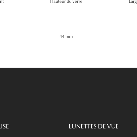
nt
Hauteur du verre
Larg
44 mm
ISE
LUNETTES DE VUE