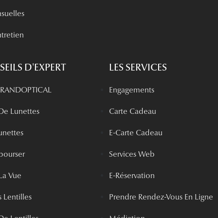
nsuelles
tretien
EILS D'EXPERT
LES SERVICES
 GRANDOPTICAL
Engagements
 De Lunettes
Carte Cadeau
unettes
E-Carte Cadeau
bourser
Services Web
La Vue
E-Réservation
 Lentilles
Prendre Rendez-Vous En Ligne