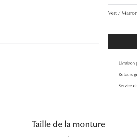
Lunettes de vue Gucci
Vert / Marro
Lunettes de vue Chloé
Voir toutes les marques
Livraison 
Retours gr
Service d
Taille de la monture