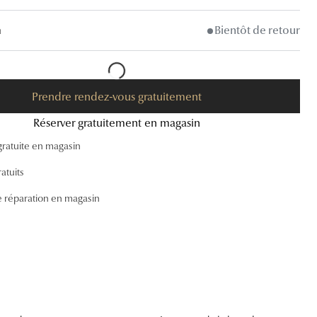
Accessoires audition
n
Bientôt de retour
Tous nos accessoires
Prendre rendez-vous gratuitement
Réserver gratuitement en magasin
gratuite en magasin
atuits
e réparation en magasin