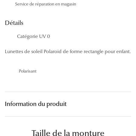
Service de réparation en magasin
Panthos
Pilotes
Détails
Marques
Catégorie UV 0
Lunettes 
Lunettes de soleil Polaroid de forme rectangle pour enfant.
Lunettes 
Lunettes 
Polarisant
Lunettes 
Lunettes d
Information du produit
Lunettes d
Lunettes 
Lunettes 
Taille de la monture