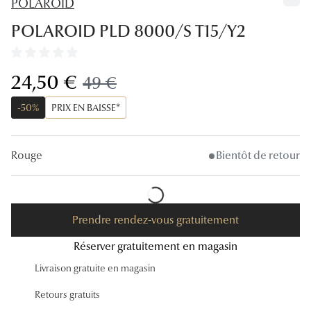
POLAROID
Lunettes
POLAROID PLD 8000/S T15/Y2
Lunettes d
Lunettes 
maintenant:
24,50 €
ancien prix:
49 €
Lunettes f
-50%
PRIX EN BAISSE*
Lunettes d
Lunettes 
Rouge
Bientôt de retour
Formes
Rondes
Prendre rendez-vous gratuitement
Rectangle
Réserver gratuitement en magasin
Hexagona
Livraison gratuite en magasin
Retours gratuits
Carrées