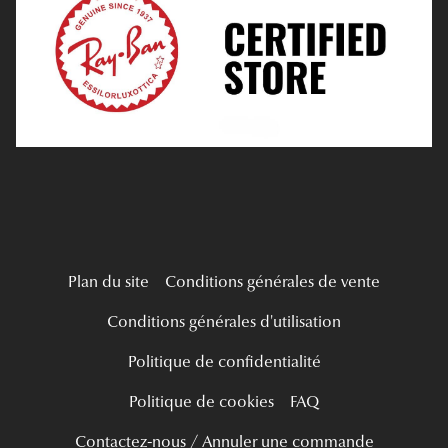
Tous nos a
Verres Progressifs
Mes Premières Lunettes
Live Grand Regard
Plan du site
Conditions générales de vente
Conditions générales d'utilisation
Politique de confidentialité
Politique de cookies
FAQ
Contactez-nous / Annuler une commande