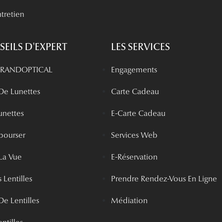
tretien
EILS D'EXPERT
LES SERVICES
 GRANDOPTICAL
Engagements
 De Lunettes
Carte Cadeau
unettes
E-Carte Cadeau
bourser
Services Web
La Vue
E-Réservation
 Lentilles
Prendre Rendez-Vous En Ligne
De Lentilles
Médiation