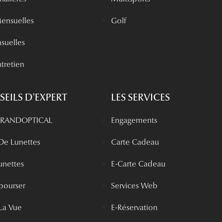
Mensuelles
Golf
nsuelles
tretien
EILS D'EXPERT
LES SERVICES
 GRANDOPTICAL
Engagements
 De Lunettes
Carte Cadeau
unettes
E-Carte Cadeau
bourser
Services Web
La Vue
E-Réservation