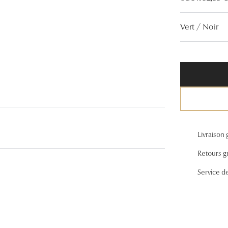
Lunettes de vue Gucci
Vert / Noir
Lunettes de vue Chloé
Voir toutes les marques
Livraison 
Retours gr
Service d