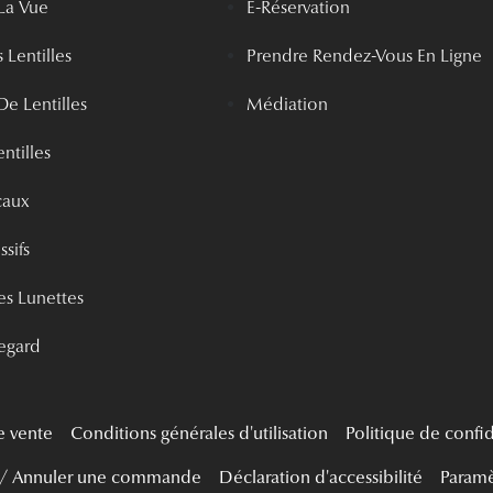
La Vue
E-Réservation
 Lentilles
Prendre Rendez-Vous En Ligne
De Lentilles
Médiation
ntilles
caux
ssifs
s Lunettes
egard
e vente
Conditions générales d'utilisation
Politique de confid
 / Annuler une commande
Déclaration d'accessibilité
Paramè