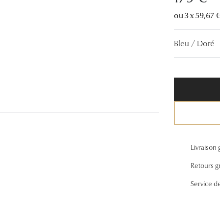
Lunettes de vue Gucci
ou 3 x 59,67 €
Lunettes de vue Chloé
Bleu / Doré
Voir toutes les marques
Livraison 
Retours gr
Service d