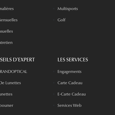
rnalières
Multisports
Mensuelles
Golf
nsuelles
tretien
EILS D'EXPERT
LES SERVICES
 GRANDOPTICAL
Engagements
 De Lunettes
Carte Cadeau
unettes
E-Carte Cadeau
bourser
Services Web