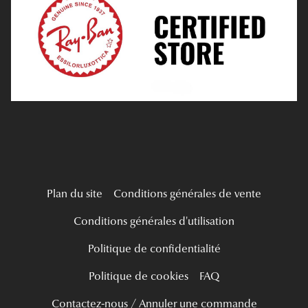
Tous nos a
Verres Progressifs
Mes Premières Lunettes
Live Grand Regard
Plan du site
Conditions générales de vente
Conditions générales d'utilisation
Politique de confidentialité
Politique de cookies
FAQ
Contactez-nous / Annuler une commande