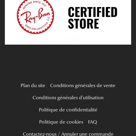
Tous nos a
Verres Progressifs
Mes Premières Lunettes
Live Grand Regard
Plan du site
Conditions générales de vente
Conditions générales d'utilisation
Politique de confidentialité
Politique de cookies
FAQ
Contactez-nous / Annuler une commande