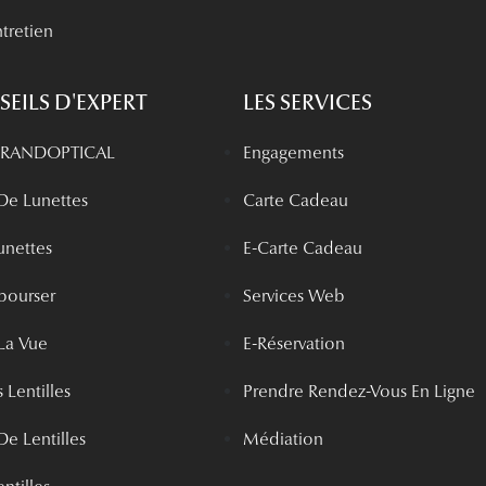
tretien
EILS D'EXPERT
LES SERVICES
 GRANDOPTICAL
Engagements
 De Lunettes
Carte Cadeau
unettes
E-Carte Cadeau
bourser
Services Web
La Vue
E-Réservation
 Lentilles
Prendre Rendez-Vous En Ligne
De Lentilles
Médiation