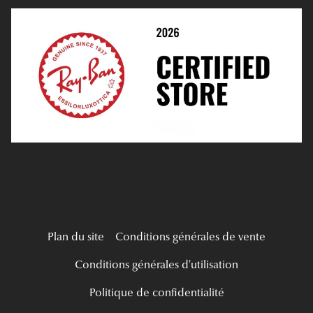
Choisir Ses Lentilles
Tous nos a
Médiation
Verres Unifocaux
Verres Progressifs
Mes Premières Lunettes
Live Grand Regard
Plan du site
Conditions générales de vente
Conditions générales d'utilisation
Politique de confidentialité