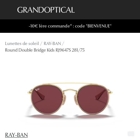
Passer
au
contenu
-10€ 1ère commande* : code "BIENVENUE"
Lunettes de soleil
Toutes les
principal
Sélection -20%
À LA UN
Lunettes de soleil
RAY-BAN
Sélection -30%
Round Double Bridge Kids RJ9647S 281/75
Offres : J
Sélection -50%
Nos enga
Lunettes de vue
Innovatio
Sélection -20%
Examen de
Sélection -30%
Onesight :
Sélection -50%
Catégori
Lunettes 
RAY-BAN