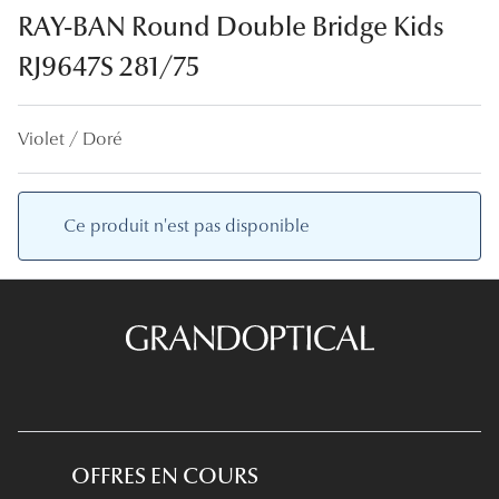
Lunettes
RAY-BAN Round Double Bridge Kids
Lunettes d
RJ9647S 281/75
Lunettes 
Violet / Doré
Lunettes f
Lunettes d
Ce produit n'est pas disponible
Lunettes 
Formes
Rondes
Rectangle
Hexagona
Carrées
OFFRES EN COURS