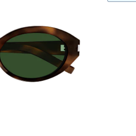
Lunettes de vue Gucci
Lunettes de vue Chloé
Voir toutes les marques