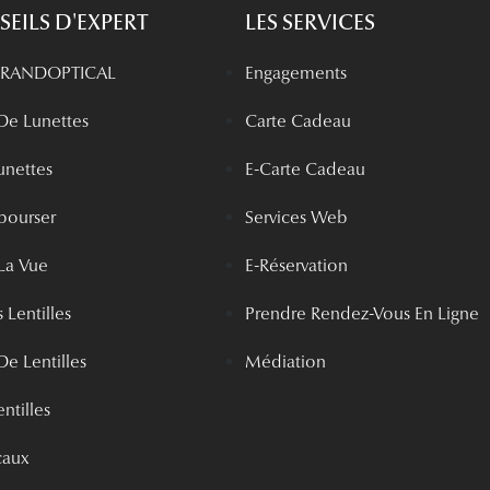
EILS D'EXPERT
LES SERVICES
 GRANDOPTICAL
Engagements
 De Lunettes
Carte Cadeau
unettes
E-Carte Cadeau
bourser
Services Web
La Vue
E-Réservation
 Lentilles
Prendre Rendez-Vous En Ligne
De Lentilles
Médiation
ntilles
caux