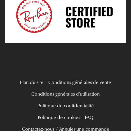
Tous nos a
Verres Progressifs
Mes Premières Lunettes
Live Grand Regard
Plan du site
Conditions générales de vente
Conditions générales d'utilisation
Politique de confidentialité
Politique de cookies
FAQ
Contactez-nous / Annuler une commande