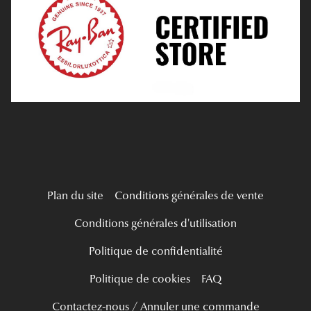
Tous nos a
Verres Progressifs
Mes Premières Lunettes
Live Grand Regard
Plan du site
Conditions générales de vente
Conditions générales d'utilisation
Politique de confidentialité
Politique de cookies
FAQ
Contactez-nous / Annuler une commande