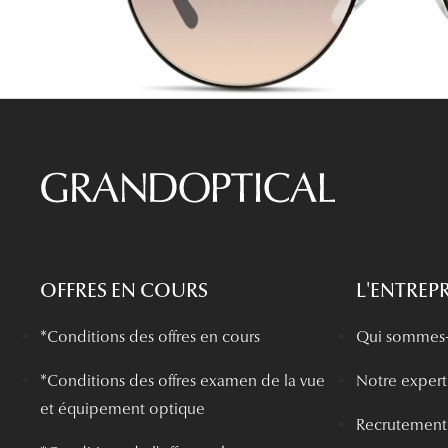
Lentilles sphériques
Les troubles visuels
Carrées
Lunettes de vue femme
Lunettes de soleil femme
Lentilles toriques
Découvrir tous nos conseils
Panthos
Lunettes de vue homme
Lunettes de soleil homme
Lentilles progressives
Pilotes
Lunettes de vue enfant
Lunettes de soleil enfant
OFFRES EN COURS
L'ENTREPR
*Conditions des offres en cours
Qui sommes-
*
Conditions des offres examen de la vue
Notre experti
et équipement optique
Recrutement