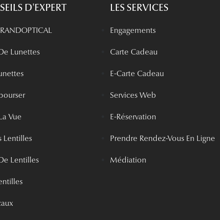
EILS D'EXPERT
LES SERVICES
 GRANDOPTICAL
Engagements
 De Lunettes
Carte Cadeau
unettes
E-Carte Cadeau
bourser
Services Web
La Vue
E-Réservation
 Lentilles
Prendre Rendez-Vous En Ligne
De Lentilles
Médiation
ntilles
caux