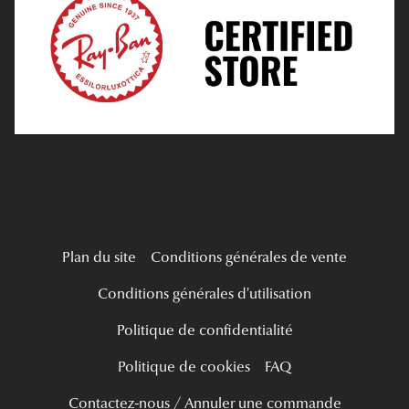
Tous nos a
Verres Progressifs
Mes Premières Lunettes
Live Grand Regard
Plan du site
Conditions générales de vente
Conditions générales d'utilisation
Politique de confidentialité
Politique de cookies
FAQ
Contactez-nous / Annuler une commande